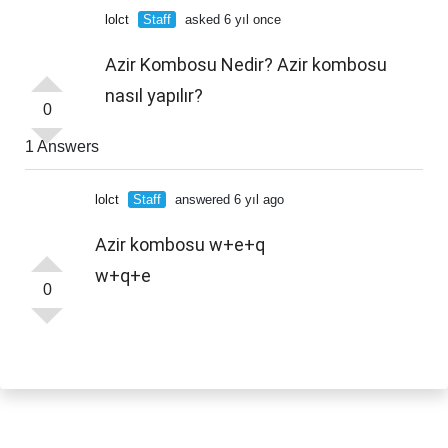
lolct
Staff
asked 6 yıl once
Azir Kombosu Nedir? Azir kombosu
nasıl yapılır?
0
1 Answers
lolct
Staff
answered 6 yıl ago
Azir kombosu w+e+q
w+q+e
0