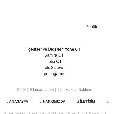
Popüler
İçerikler ve Diğerleri
Yone CT
Samira CT
irelia CT
ets 2 save
pentagame
© 2026
Sihirdarct.com
| Tüm Hakları Saklıdır
ANASAYFA
HAKKIMIZDA
İLETIŞIM
GI
Sihirdarct.com'un League of Legends ve Taktik Savaşları