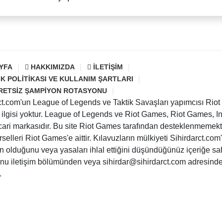
YFA
HAKKIMIZDA
İLETIŞIM
IK POLITIKASI VE KULLANIM ŞARTLARI
RETSIZ ŞAMPIYON ROTASYONU
ct.com'un League of Legends ve Taktik Savaşları yapımcısı Rio
ir ilgisi yoktur. League of Legends ve Riot Games, Riot Games, In
 ticari markasıdır. Bu site Riot Games tarafından desteklenmemekt
elleri Riot Games'e aittir. Kılavuzların mülkiyeti Sihirdarct.com'a 
n olduğunu veya yasaları ihlal ettiğini düşündüğünüz içeriğe sa
unu iletişim bölümünden veya sihirdar@sihirdarct.com adresind
.