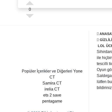
0
ANASA
GIZLIL
LOL ÜC
Sihirdar
ile hiçb
tescilli
Oyun görs
Popüler İçerikler ve Diğerleri
Yone
Saldırga
CT
lütfen b
Samira CT
bildiriniz
irelia CT
ets 2 save
pentagame