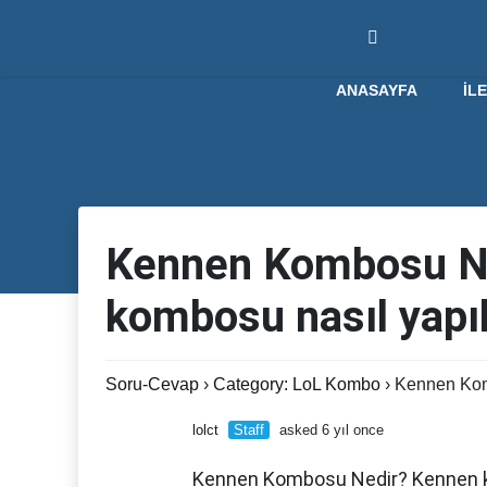
ANASAYFA
İL
Kennen Kombosu N
kombosu nasıl yapıl
Soru-Cevap
›
Category: LoL Kombo
›
Kennen Kom
lolct
Staff
asked 6 yıl once
Kennen Kombosu Nedir? Kennen ko