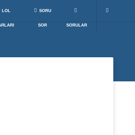
LOL
SORU
ARLARI
SOR
SORULAR