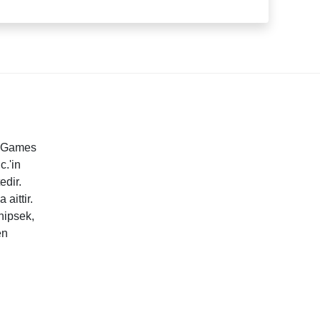
t Games
c.'in
edir.
aittir.
hipsek,
en