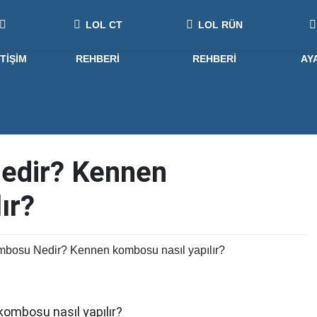
LOL CT
LOL RÜN
ETIŞIM
REHBERI
REHBERI
AY
edir? Kennen
ır?
bosu Nedir? Kennen kombosu nasıl yapılır?
mbosu nasıl yapılır?