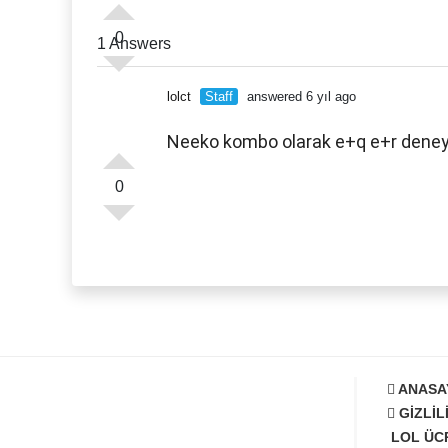
0
1 Answers
lolct
Staff
answered 6 yıl ago
Neeko kombo olarak e+q e+r deneye
0
ANASA
GIZLIL
LOL ÜC