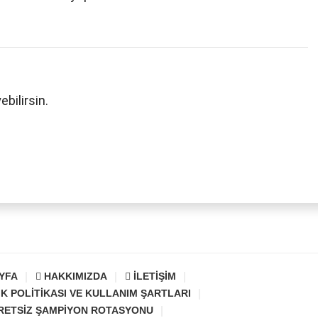
bilirsin.
YFA
HAKKIMIZDA
İLETIŞIM
IK POLITIKASI VE KULLANIM ŞARTLARI
RETSIZ ŞAMPIYON ROTASYONU