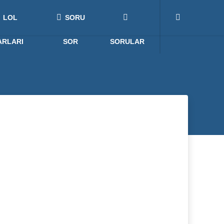
LOL
SORU
ARLARI
SOR
SORULAR