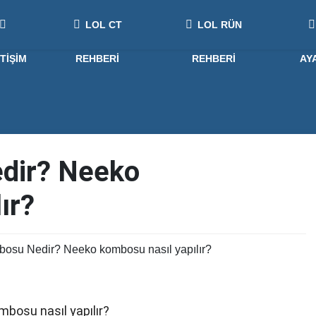
LOL CT
LOL RÜN
ETIŞIM
REHBERI
REHBERI
AY
dir? Neeko
ır?
osu Nedir? Neeko kombosu nasıl yapılır?
osu nasıl yapılır?