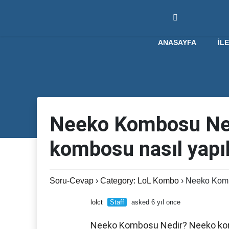
ANASAYFA
İL
Neeko Kombosu Ne
kombosu nasıl yapıl
Soru-Cevap
›
Category: LoL Kombo
›
Neeko Komb
lolct
Staff
asked 6 yıl once
Neeko Kombosu Nedir? Neeko komb