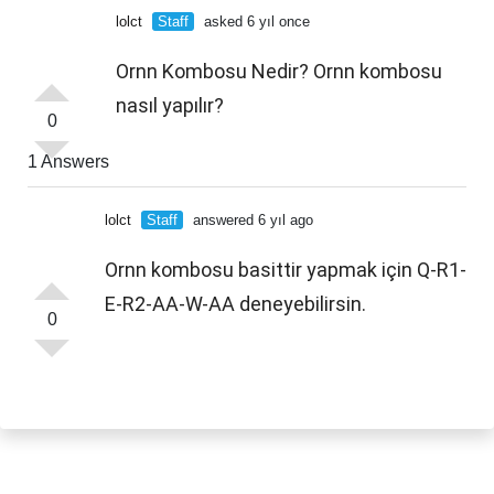
lolct
Staff
asked 6 yıl once
Ornn Kombosu Nedir? Ornn kombosu
nasıl yapılır?
0
1 Answers
lolct
Staff
answered 6 yıl ago
Ornn kombosu basittir yapmak için
Q-R1-
E-R2-AA-W-AA
deneyebilirsin.
0