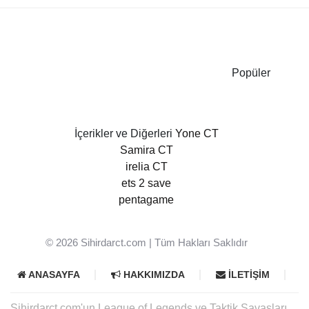
Popüler
İçerikler ve Diğerleri
Yone CT
Samira CT
irelia CT
ets 2 save
pentagame
© 2026
Sihirdarct.com
| Tüm Hakları Saklıdır
ANASAYFA
HAKKIMIZDA
İLETIŞIM
Sihirdarct.com'un League of Legends ve Taktik Savaşları