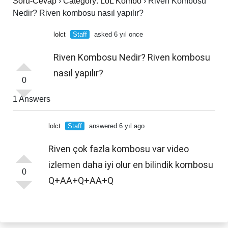
Soru-Cevap
›
Category: LoL Kombo
›
Riven Kombosu
Nedir? Riven kombosu nasıl yapılır?
lolct
Staff
asked 6 yıl once
Riven Kombosu Nedir? Riven kombosu
nasıl yapılır?
0
1 Answers
lolct
Staff
answered 6 yıl ago
Riven çok fazla kombosu var video
izlemen daha iyi olur en bilindik kombosu
0
Q+AA+Q+AA+Q