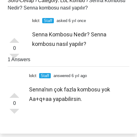
Soru-Cevap
›
Category: LoL Kombo
›
Senna Kombosu
Nedir? Senna kombosu nasıl yapılır?
lolct
Staff
asked 6 yıl once
Senna Kombosu Nedir? Senna
kombosu nasıl yapılır?
0
1 Answers
lolct
Staff
answered 6 yıl ago
Senna’nın çok fazla kombosu yok
Aa+q+aa yapabilirsin.
0