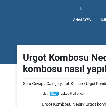
ANASAYFA
İL
Urgot Kombosu Ned
kombosu nasıl yapıl
Soru-Cevap
›
Category: LoL Kombo
›
Urgot Kombo
lolct
Staff
asked 6 yıl once
Urgot Kombosu Nedir? Urgot kombo