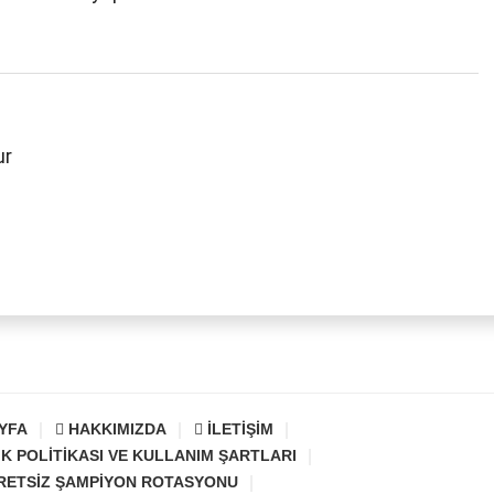
ur
YFA
HAKKIMIZDA
İLETIŞIM
IK POLITIKASI VE KULLANIM ŞARTLARI
RETSIZ ŞAMPIYON ROTASYONU