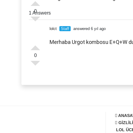
0
1 Answers
lolct
Staff
answered 6 yıl ago
Merhaba Urgot kombosu E+Q+W d
0
ANASA
GIZLIL
LOL ÜC