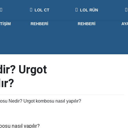
LOL CT
LOL RÜN
ETIŞIM
REHBERI
REHBERI
AY
ir? Urgot
ır?
su Nedir? Urgot kombosu nasıl yapılır?
su nasıl yapılır?