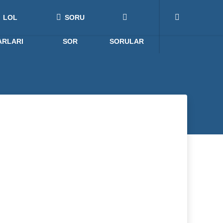
LOL
SORU
ARLARI
SOR
SORULAR