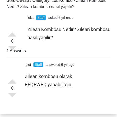
Soru-Cevap
›
Category: LoL Kombo
›
Zilean Kombosu
Nedir? Zilean kombosu nasıl yapılır?
lolct
Staff
asked 6 yıl once
Zilean Kombosu Nedir? Zilean kombosu
nasıl yapılır?
0
1 Answers
lolct
Staff
answered 6 yıl ago
Zilean kombosu olarak
E+Q+W+Q yapabilirsin.
0