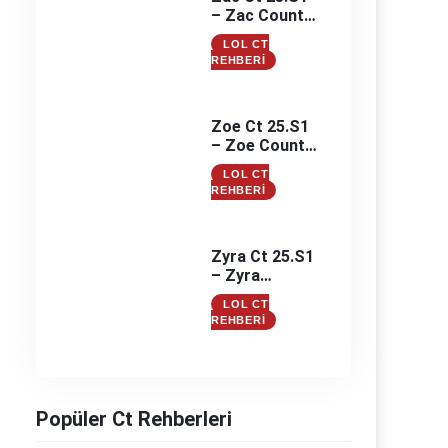
– Zac Counter
– Zac
LOL CT
Counterleri
REHBERI
Zoe Ct 25.S1
– Zoe Counter
– Zoe
LOL CT
Counterleri
REHBERI
Zyra Ct 25.S1
– Zyra
Counter –
LOL CT
Zyra
REHBERI
Counterleri
Popüler Ct Rehberleri