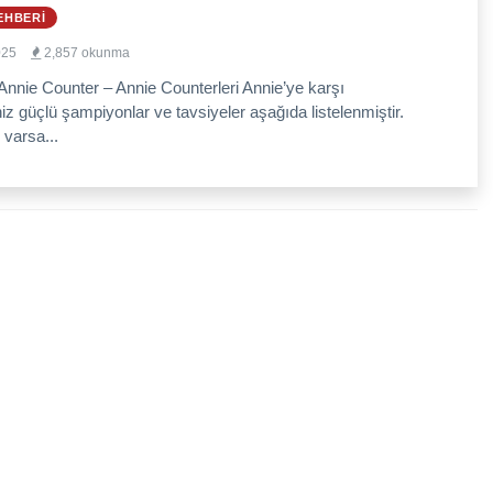
EHBERI
025
2,857 okunma
Annie Counter – Annie Counterleri Annie’ye karşı
niz güçlü şampiyonlar ve tavsiyeler aşağıda listelenmiştir.
 varsa...