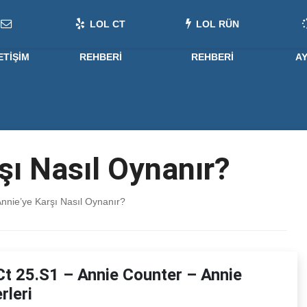
LOL CT
LOL RÜN
ETIŞIM
REHBERI
REHBERI
A
şı Nasıl Oynanır?
nnie’ye Karşı Nasıl Oynanır?
Ct 25.S1 – Annie Counter – Annie
rleri