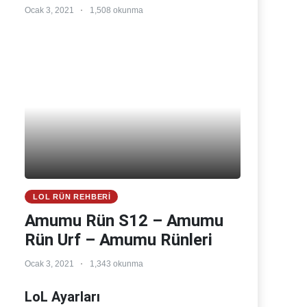
Ocak 3, 2021
1,508 okunma
LOL RÜN REHBERI
Amumu Rün S12 – Amumu
Rün Urf – Amumu Rünleri
Ocak 3, 2021
1,343 okunma
LoL Ayarları