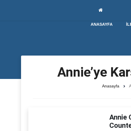
ANASAYFA
İL
Annie’ye Kar
Anasayfa
A
Annie 
Counte