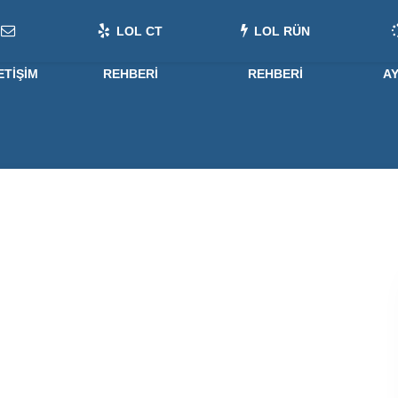
LOL CT
LOL RÜN
ETIŞIM
REHBERI
REHBERI
A