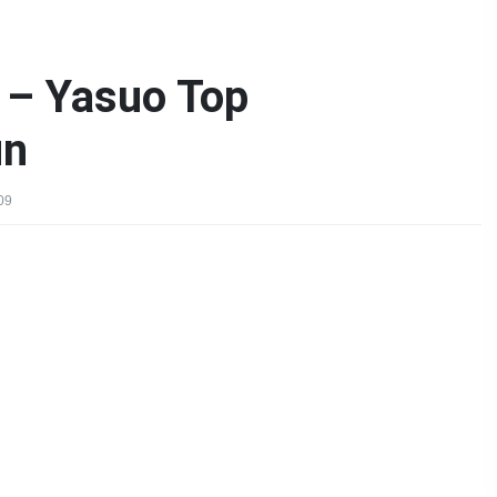
 – Yasuo Top
ün
09