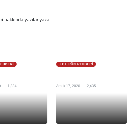
ri hakkında yazılar yazar.
REHBERI
LOL RÜN REHBERI
 S12 – Garen Urf Rün
Zed Rün S12 – Zed Urf Rün –
ün Yenilmez
Zed Rün Yenilmez
0
1,334
Aralık 17, 2020
2,435