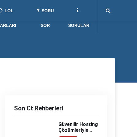
LOL
SORU
YARLARI
SOR
SORULAR
Son Ct Rehberleri
Güvenilir Hosting
Çözümleriyle
Öne Çıkan