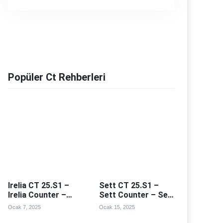
Popüler Ct Rehberleri
Irelia CT 25.S1 –
Sett CT 25.S1 –
Irelia Counter –
Sett Counter – Sett
Irealia Counterleri
Counterleri
Ocak 7, 2025
Ocak 15, 2025