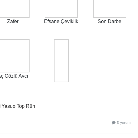
Zafer
Efsane Çeviklik
Son Darbe
ç Gözlü Avcı
i
Yasuo Top Rün
0 yorum