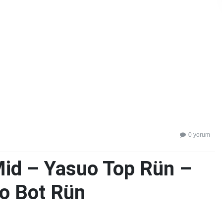
0 yorum
id – Yasuo Top Rün –
o Bot Rün