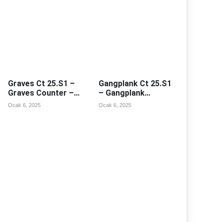
Graves Ct 25.S1 –
Gangplank Ct 25.S1
Graves Counter –
– Gangplank
Graves Counterleri
Counter –
Ocak 6, 2025
Ocak 6, 2025
Gangplank
Counterleri