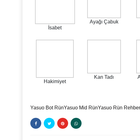
Ayağı Çabuk
İsabet
Kan Tadı
A
Hakimiyet
Yasuo Bot Rün
Yasuo Mid Rün
Yasuo Rün Rehber