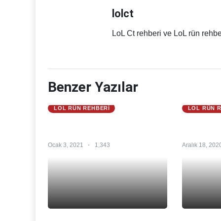
lolct
LoL Ct rehberi ve LoL rün rehbe
Benzer Yazılar
LOL RÜN REHBERI
LOL RÜN 
Amumu Rün S12 – Amumu Rün
Garen Rün
Urf – Amumu Rünleri
– Garen R
Ocak 3, 2021
1,343
Aralık 18, 202