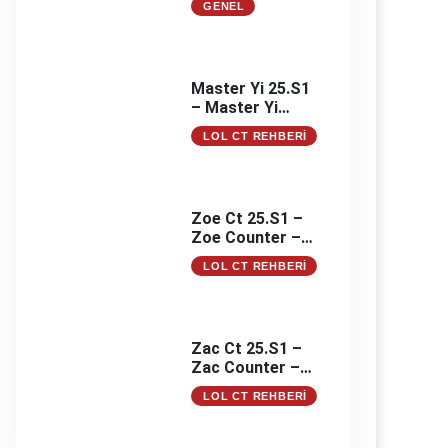
GENEL
Markalardan Biri:
Narhost
Master Yi 25.S1
– Master Yi
Counter –
LOL CT REHBERI
Master Yi
Counterleri
Zoe Ct 25.S1 –
Zoe Counter –
Zoe Counterleri
LOL CT REHBERI
Zac Ct 25.S1 –
Zac Counter –
Zac Counterleri
LOL CT REHBERI