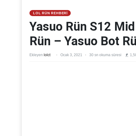
LOL RÜN REHBERI
Yasuo Rün S12 Mid
Rün – Yasuo Bot R
Ekleyen
lolct
Ocak 3, 2021
30 sn okuma süresi
1,5