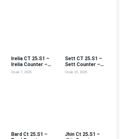
Irelia CT 25.S1 –
Sett CT 25.S1 –
Irelia Counter –
Sett Counter –
Irealia Counterleri
Sett Counterleri
Ocak 7, 2025
Ocak 15, 2025
Bard Ct 25.S1 –
Jhin Ct 25.S1 –