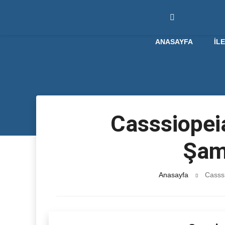
ANASAYFA
İL
Casssiopeia
Şam
Anasayfa
Casssi