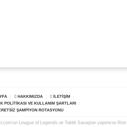
YFA
HAKKIMIZDA
İLETIŞIM
IK POLITIKASI VE KULLANIM ŞARTLARI
CRETSIZ ŞAMPIYON ROTASYONU
ct.com'un League of Legends ve Taktik Savaşları yapımcısı Rio