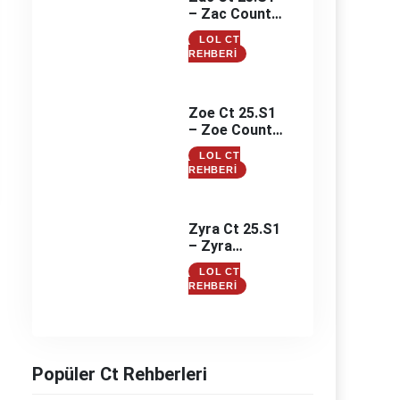
– Zac Counter
– Zac
LOL CT
Counterleri
REHBERI
Zoe Ct 25.S1
– Zoe Counter
– Zoe
LOL CT
Counterleri
REHBERI
Zyra Ct 25.S1
– Zyra
Counter –
LOL CT
Zyra
REHBERI
Counterleri
Popüler Ct Rehberleri