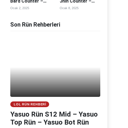
Bard Counter –
Jhin Counter –
Bard Counterleri
Jhin Counterleri
Ocak 2, 2025
Ocak 8, 2025
Son Rün Rehberleri
LOL RÜN REHBERI
Yasuo Rün S12 Mid – Yasuo
Top Rün – Yasuo Bot Rün