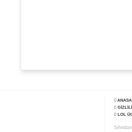
ANASA
GIZLIL
LOL Ü
Sihirdar