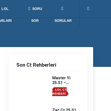
LOL
SORU
ARLARI
SOR
SORULAR
Son Ct Rehberleri
Master Yi
25.S1 –
Master Yi
LOL CT
Counter –
REHBERI
Master Yi
Counterleri
Zac Ct 25.S1