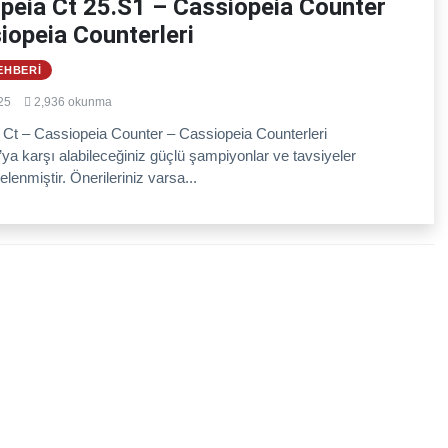
peia Ct 25.S1 – Cassiopeia Counter
iopeia Counterleri
EHBERI
25
2,936 okunma
 Ct – Cassiopeia Counter – Cassiopeia Counterleri
ya karşı alabileceğiniz güçlü şampiyonlar ve tavsiyeler
elenmiştir. Önerileriniz varsa...