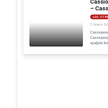
Cassio
– Cass
LOL CT R
Ocak 4, 20
Cassiopeia
Cassiopeia’
aşağıda list