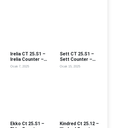
Irelia CT 25.S1 –
Sett CT 25.S1 –
Irelia Counter –
Sett Counter –
Irealia Counterleri
Sett Counterleri
Ocak 7, 2025
Ocak 15, 2025
Ekko Ct 25.S1 –
Kindred Ct 25.12 –