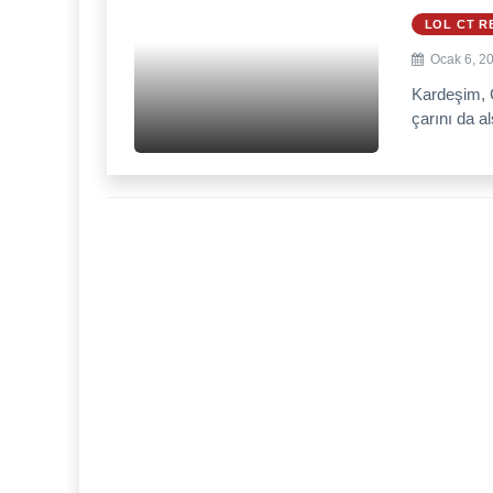
LOL CT R
Ocak 6, 2
Kardeşim, 
çarını da al