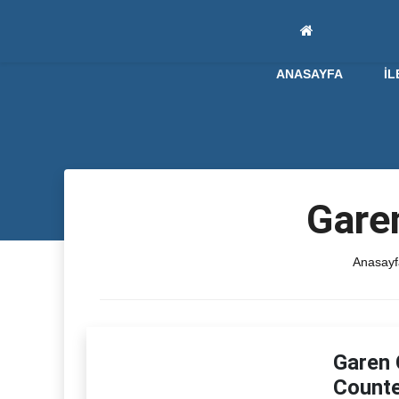
ANASAYFA
İL
Gare
Anasayf
Garen 
Counte