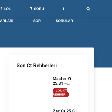
LOL
SORU
YARLARI
SOR
SORULAR
Son Ct Rehberleri
Master Yi
25.S1 –
Master Yi
LOL CT
Counter –
REHBERI
Master Yi
Counterleri
Zac Ct 25.S1