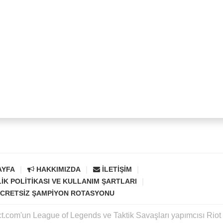
AYFA
HAKKIMIZDA
İLETIŞIM
LIK POLITIKASI VE KULLANIM ŞARTLARI
CRETSIZ ŞAMPIYON ROTASYONU
ct.com'un League of Legends ve Taktik Savaşları yapımcısı Rio