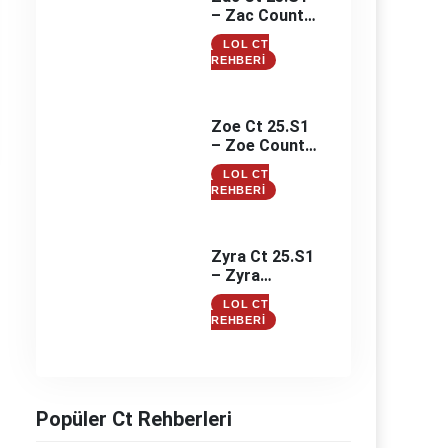
– Zac Counter
– Zac
LOL CT
Counterleri
REHBERI
Zoe Ct 25.S1
– Zoe Counter
– Zoe
LOL CT
Counterleri
REHBERI
Zyra Ct 25.S1
– Zyra
Counter –
LOL CT
Zyra
REHBERI
Counterleri
Popüler Ct Rehberleri