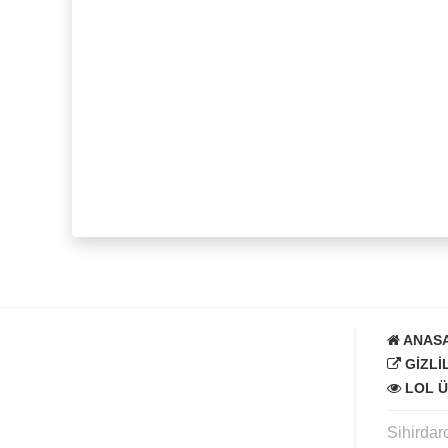
ANAS
GIZLI
LOL Ü
Sihirdar