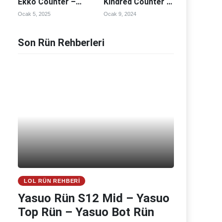
Ekko Counter –
Kindred Counter –
Ekko Counterleri
Kindred
Ocak 5, 2025
Ocak 9, 2024
Counterleri
Son Rün Rehberleri
LOL RÜN REHBERI
Yasuo Rün S12 Mid – Yasuo
Top Rün – Yasuo Bot Rün