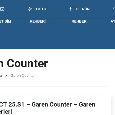
LOL CT
LOL RÜN
ETIŞIM
REHBERI
REHBERI
A
n Counter
a
Garen Counter
CT 25.S1 – Garen Counter – Garen
rleri