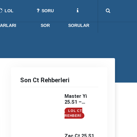
LOL
SORU
YARLARI
SOR
SORULAR
Son Ct Rehberleri
Master Yi
25.S1 –
Master Yi
LOL CT
Counter –
REHBERI
Master Yi
Counterleri
Zac Ct 25.S1