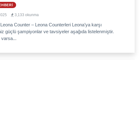
EHBERI
2025
3,133 okunma
 Leona Counter – Leona Counterleri Leona’ya karşı
niz güçlü şampiyonlar ve tavsiyeler aşağıda listelenmiştir.
 varsa...