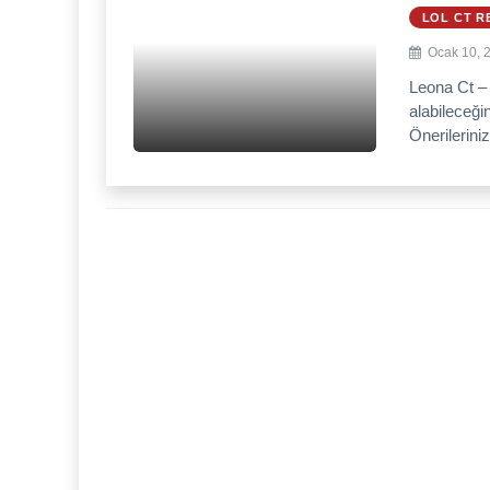
LOL CT R
Ocak 10, 
Leona Ct –
alabileceği
Önerileriniz