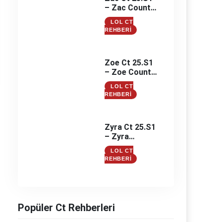
– Zac Counter
– Zac
LOL CT
Counterleri
REHBERI
Zoe Ct 25.S1
– Zoe Counter
– Zoe
LOL CT
Counterleri
REHBERI
Zyra Ct 25.S1
– Zyra
Counter –
LOL CT
Zyra
REHBERI
Counterleri
Popüler Ct Rehberleri