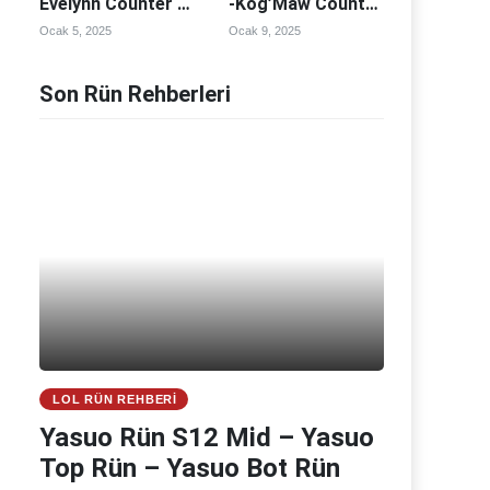
Evelynn Counter –
-Kog’Maw Counter
Evelynn
– Kog’Maw
Ocak 5, 2025
Ocak 9, 2025
Counterleri
Counterleri
Son Rün Rehberleri
LOL RÜN REHBERI
Yasuo Rün S12 Mid – Yasuo
Top Rün – Yasuo Bot Rün