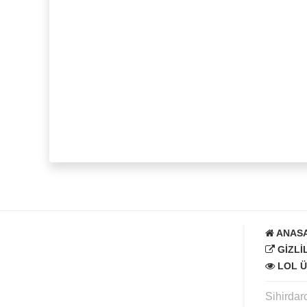
ANAS
GIZLI
LOL Ü
Sihirdar