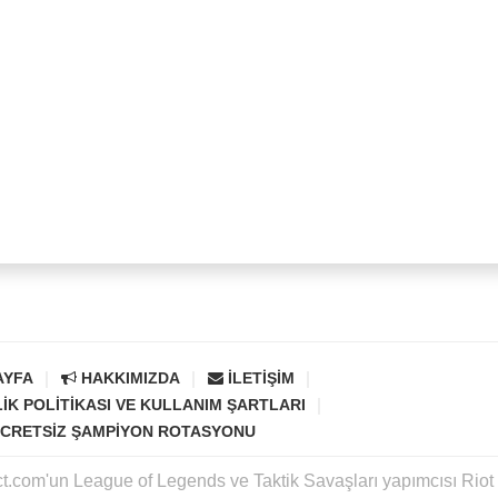
AYFA
HAKKIMIZDA
İLETIŞIM
LIK POLITIKASI VE KULLANIM ŞARTLARI
CRETSIZ ŞAMPIYON ROTASYONU
ct.com'un League of Legends ve Taktik Savaşları yapımcısı Rio