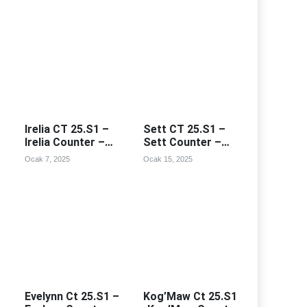
Irelia CT 25.S1 –
Sett CT 25.S1 –
Irelia Counter –
Sett Counter –
Irealia Counterleri
Sett Counterleri
Ocak 7, 2025
Ocak 15, 2025
Evelynn Ct 25.S1 –
Kog’Maw Ct 25.S1