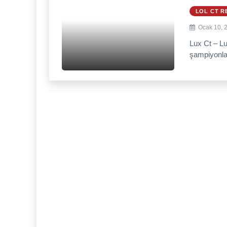
LOL CT R
Ocak 10, 
Lux Ct – Lu
şampiyonlar