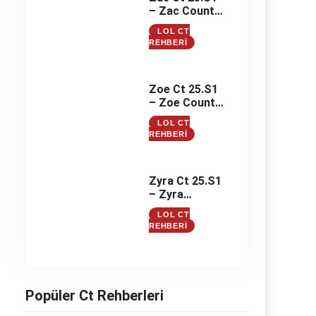
– Zac Counter
– Zac
LOL CT
Counterleri
REHBERI
Zoe Ct 25.S1
– Zoe Counter
– Zoe
LOL CT
Counterleri
REHBERI
Zyra Ct 25.S1
– Zyra
Counter –
LOL CT
Zyra
REHBERI
Counterleri
Popüler Ct Rehberleri