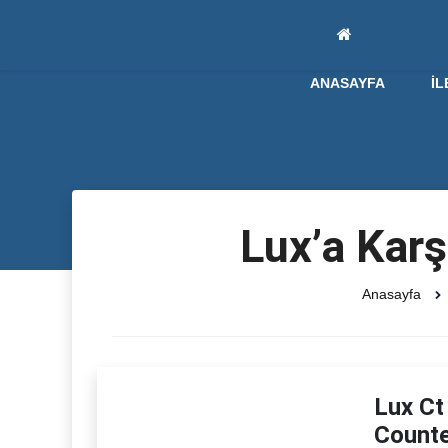
ANASAYFA
İL
Lux’a Karş
Anasayfa
Lux Ct
Counte