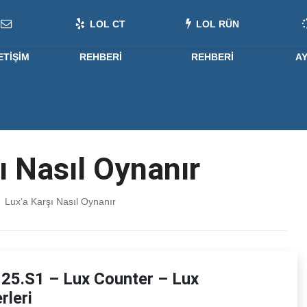
LOL CT
LOL RÜN
ETIŞIM
REHBERI
REHBERI
A
ı Nasıl Oynanır
Lux’a Karşı Nasıl Oynanır
 25.S1 – Lux Counter – Lux
rleri