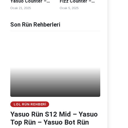
Yasuo Counter –
Fizz Counter –
Yasuo Counterleri
Fizz Counterleri
Ocak 21, 2025
Ocak 5, 2025
Son Rün Rehberleri
LOL RÜN REHBERI
Yasuo Rün S12 Mid – Yasuo
Top Rün – Yasuo Bot Rün