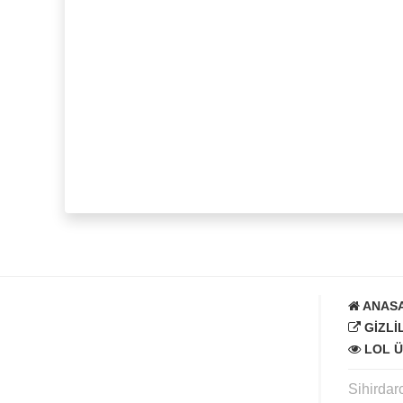
ANAS
GIZLI
LOL Ü
Sihirdar