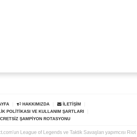
AYFA
HAKKIMIZDA
İLETIŞIM
LIK POLITIKASI VE KULLANIM ŞARTLARI
CRETSIZ ŞAMPIYON ROTASYONU
ct.com'un League of Legends ve Taktik Savaşları yapımcısı Rio