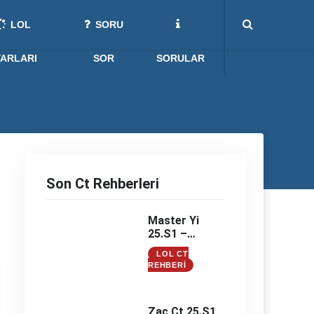
LOL
SORU
YARLARI
SOR
SORULAR
Son Ct Rehberleri
Master Yi
25.S1 –
Master Yi
LOL CT
Counter –
REHBERI
Master Yi
Counterleri
Zac Ct 25.S1