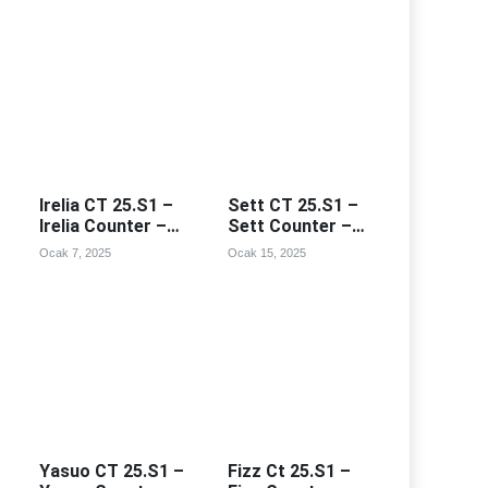
Irelia CT 25.S1 –
Sett CT 25.S1 –
Irelia Counter –
Sett Counter –
Irealia Counterleri
Sett Counterleri
Ocak 7, 2025
Ocak 15, 2025
Yasuo CT 25.S1 –
Fizz Ct 25.S1 –