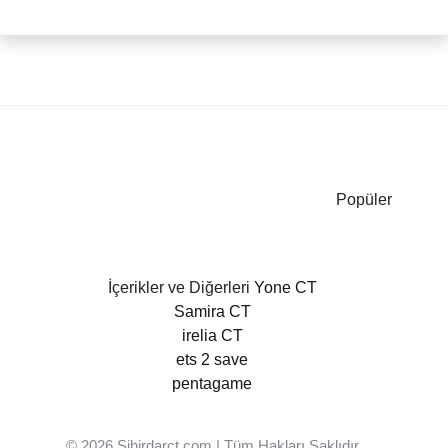
Popüler
İçerikler ve Diğerleri
Yone CT
Samira CT
irelia CT
ets 2 save
pentagame
© 2026
Sihirdarct.com
| Tüm Hakları Saklıdır