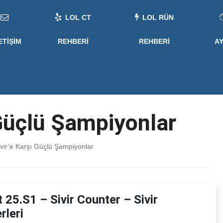
LOL CT
LOL RÜN
ETIŞIM
REHBERI
REHBERI
A
 Güçlü Şampiyonlar
vir’e Karşı Güçlü Şampiyonlar
t 25.S1 – Sivir Counter – Sivir
rleri