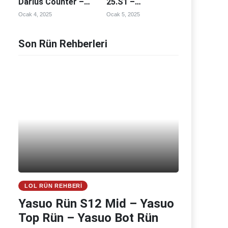
Darius Counter –
25.S1 –
Darius Counterleri
Fiddlesticks
Ocak 4, 2025
Ocak 5, 2025
Counter –
Fiddlesticks
Counterleri
Son Rün Rehberleri
LOL RÜN REHBERI
Yasuo Rün S12 Mid – Yasuo
Top Rün – Yasuo Bot Rün