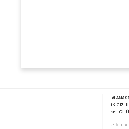
ANAS
GIZLI
LOL Ü
Sihirdar