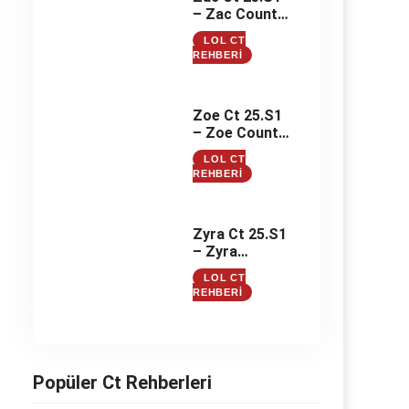
– Zac Counter
– Zac
LOL CT
Counterleri
REHBERI
Zoe Ct 25.S1
– Zoe Counter
– Zoe
LOL CT
Counterleri
REHBERI
Zyra Ct 25.S1
– Zyra
Counter –
LOL CT
Zyra
REHBERI
Counterleri
Popüler Ct Rehberleri