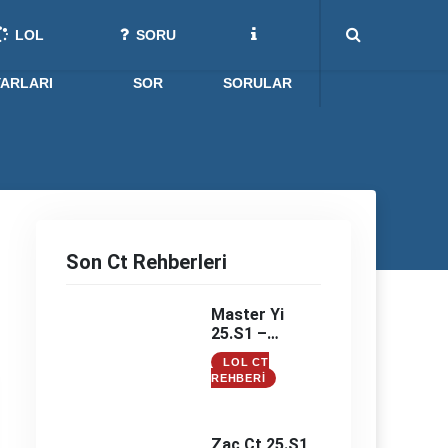
LOL
SORU
YARLARI
SOR
SORULAR
Son Ct Rehberleri
Master Yi
25.S1 –
Master Yi
LOL CT
Counter –
REHBERI
Master Yi
Counterleri
Zac Ct 25.S1