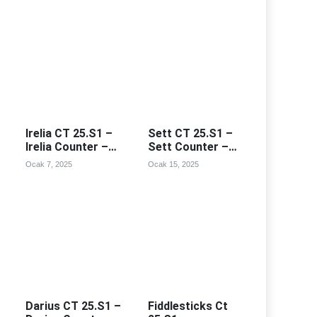
Irelia CT 25.S1 –
Sett CT 25.S1 –
Irelia Counter –
Sett Counter –
Irealia Counterleri
Sett Counterleri
Ocak 7, 2025
Ocak 15, 2025
Darius CT 25.S1 –
Fiddlesticks Ct