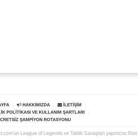
AYFA
HAKKIMIZDA
İLETIŞIM
LIK POLITIKASI VE KULLANIM ŞARTLARI
CRETSIZ ŞAMPIYON ROTASYONU
ct.com'un League of Legends ve Taktik Savaşları yapımcısı Rio