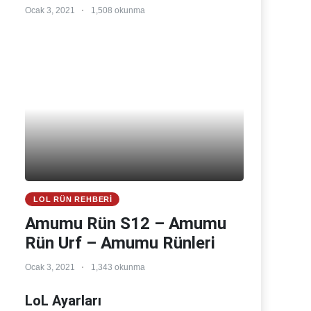
Ocak 3, 2021
1,508 okunma
LOL RÜN REHBERI
Amumu Rün S12 – Amumu
Rün Urf – Amumu Rünleri
Ocak 3, 2021
1,343 okunma
LoL Ayarları