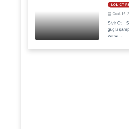
LOL CT R
Ocak 16, 
Sivir Ct – S
güçlü şampi
varsa...