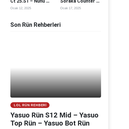
Ct 25.S1 – Nunu ve
Soraka Counter –
Willump Counter –
Soraka
Ocak 12, 2025
Ocak 17, 2025
Nunu ve Willump
Counterleri
Counterleri
Son Rün Rehberleri
LOL RÜN REHBERI
Yasuo Rün S12 Mid – Yasuo
Top Rün – Yasuo Bot Rün