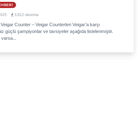
EHBERI
2025
3,812 okunma
 Veigar Counter – Veigar Counterleri Veigar’a karşı
niz güçlü şampiyonlar ve tavsiyeler aşağıda listelenmiştir.
 varsa...