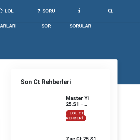
LOL
SORU
YARLARI
SOR
SORULAR
Son Ct Rehberleri
Master Yi
25.S1 –
Master Yi
LOL CT
Counter –
REHBERI
Master Yi
Counterleri
Zac Ct 25.S1