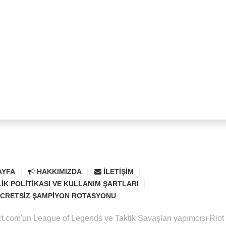
AYFA
HAKKIMIZDA
İLETIŞIM
LIK POLITIKASI VE KULLANIM ŞARTLARI
CRETSIZ ŞAMPIYON ROTASYONU
ct.com'un League of Legends ve Taktik Savaşları yapımcısı Rio