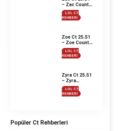
– Zac Counter
– Zac
LOL CT
Counterleri
REHBERI
Zoe Ct 25.S1
– Zoe Counter
– Zoe
LOL CT
Counterleri
REHBERI
Zyra Ct 25.S1
– Zyra
Counter –
LOL CT
Zyra
REHBERI
Counterleri
Popüler Ct Rehberleri