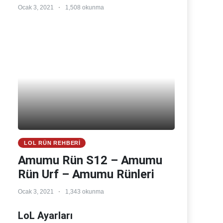
Ocak 3, 2021
1,508 okunma
LOL RÜN REHBERI
Amumu Rün S12 – Amumu
Rün Urf – Amumu Rünleri
Ocak 3, 2021
1,343 okunma
LoL Ayarları