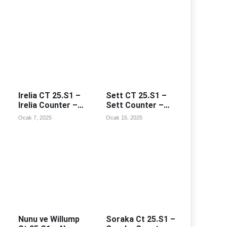
Irelia CT 25.S1 –
Sett CT 25.S1 –
Irelia Counter –
Sett Counter –
Irealia Counterleri
Sett Counterleri
Ocak 7, 2025
Ocak 15, 2025
Nunu ve Willump
Soraka Ct 25.S1 –