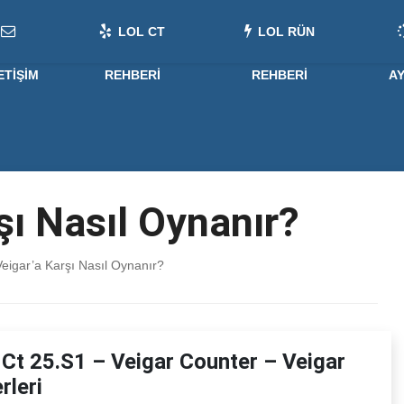
LOL CT
LOL RÜN
ETIŞIM
REHBERI
REHBERI
A
şı Nasıl Oynanır?
eigar’a Karşı Nasıl Oynanır?
 Ct 25.S1 – Veigar Counter – Veigar
rleri