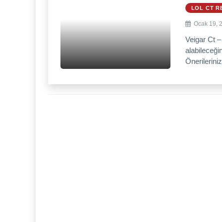
LOL CT R
Ocak 19, 
Veigar Ct –
alabileceği
Önerileriniz