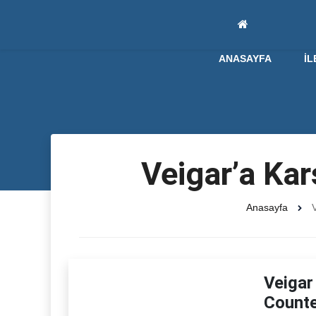
ANASAYFA
İL
Veigar’a Kar
Anasayfa
V
Veigar
Counte