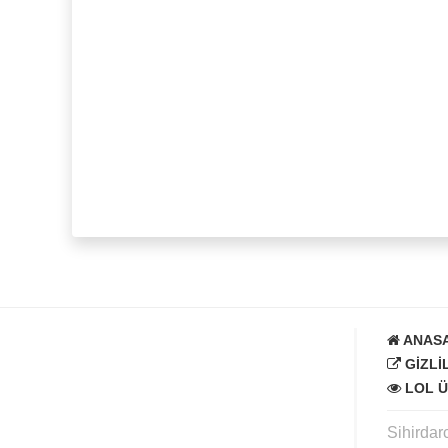
ANAS
GIZLI
LOL Ü
Sihirdar