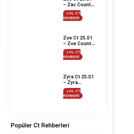
– Zac Counter
– Zac
LOL CT
Counterleri
REHBERI
Zoe Ct 25.S1
– Zoe Counter
– Zoe
LOL CT
Counterleri
REHBERI
Zyra Ct 25.S1
– Zyra
Counter –
LOL CT
Zyra
REHBERI
Counterleri
Popüler Ct Rehberleri