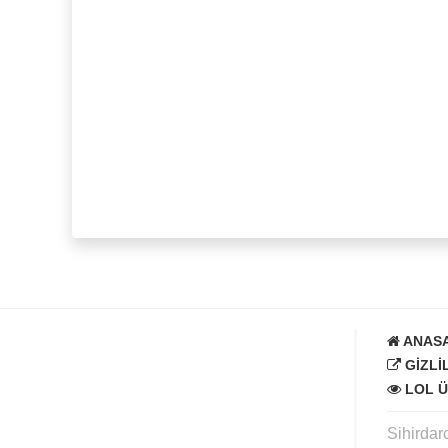
ANAS
GIZLI
LOL Ü
Sihirdar