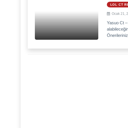
LOL CT R
Ocak 21, 
Yasuo Ct –
alabileceği
Önerileriniz