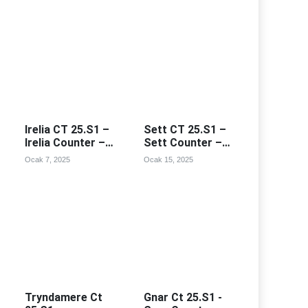
Irelia CT 25.S1 –
Sett CT 25.S1 –
Irelia Counter –
Sett Counter –
Irealia Counterleri
Sett Counterleri
Ocak 7, 2025
Ocak 15, 2025
Tryndamere Ct
Gnar Ct 25.S1 -