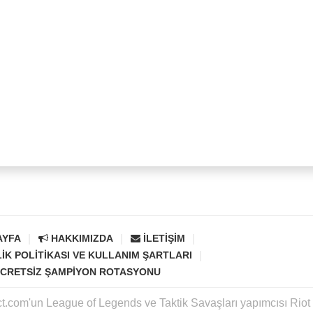
AYFA
HAKKIMIZDA
İLETIŞIM
LIK POLITIKASI VE KULLANIM ŞARTLARI
CRETSIZ ŞAMPIYON ROTASYONU
ct.com'un League of Legends ve Taktik Savaşları yapımcısı Rio