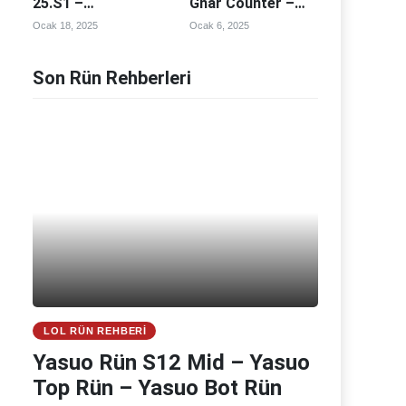
25.S1 –
Gnar Counter –
Tryndamere
Gnar Counterleri
Ocak 18, 2025
Ocak 6, 2025
Counter –
Tryndamere
Counterleri
Son Rün Rehberleri
LOL RÜN REHBERI
Yasuo Rün S12 Mid – Yasuo
Top Rün – Yasuo Bot Rün