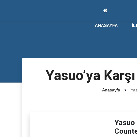
ANASAYFA
İL
Yasuo’ya Karşı
Anasayfa
Yas
Yasuo 
Counte