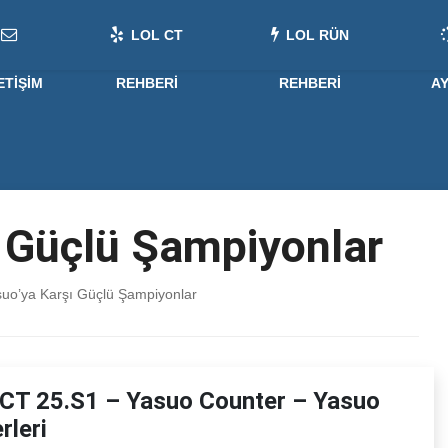
LOL CT
LOL RÜN
ETIŞIM
REHBERI
REHBERI
A
 Güçlü Şampiyonlar
uo’ya Karşı Güçlü Şampiyonlar
CT 25.S1 – Yasuo Counter – Yasuo
rleri