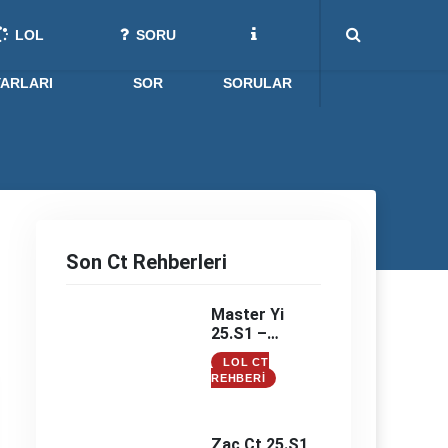
LOL
SORU
YARLARI
SOR
SORULAR
Son Ct Rehberleri
Master Yi
25.S1 –
Master Yi
LOL CT
Counter –
REHBERI
Master Yi
Counterleri
Zac Ct 25.S1