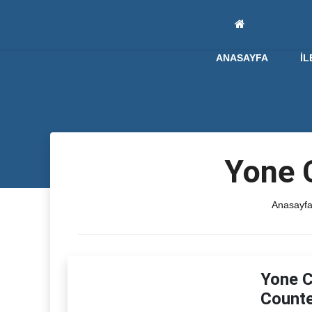
ANASAYFA
İL
Yone C
Anasayf
Yone C
Counte