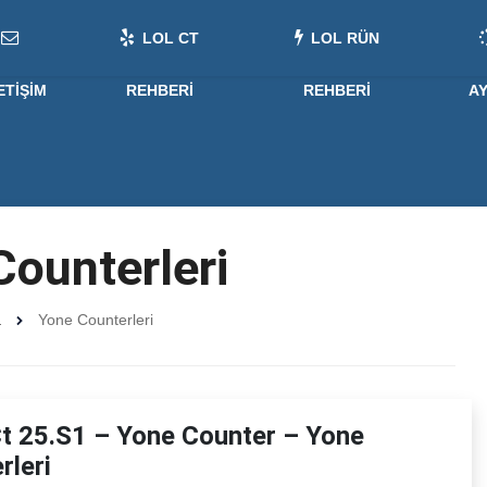
LOL CT
LOL RÜN
ETIŞIM
REHBERI
REHBERI
A
ounterleri
a
Yone Counterleri
t 25.S1 – Yone Counter – Yone
rleri