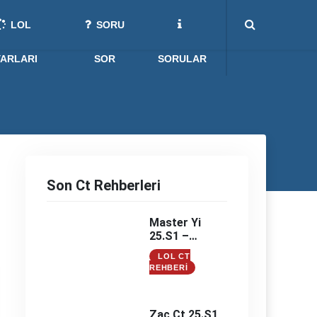
LOL
SORU
YARLARI
SOR
SORULAR
Son Ct Rehberleri
Master Yi
25.S1 –
Master Yi
LOL CT
Counter –
REHBERI
Master Yi
Counterleri
Zac Ct 25.S1