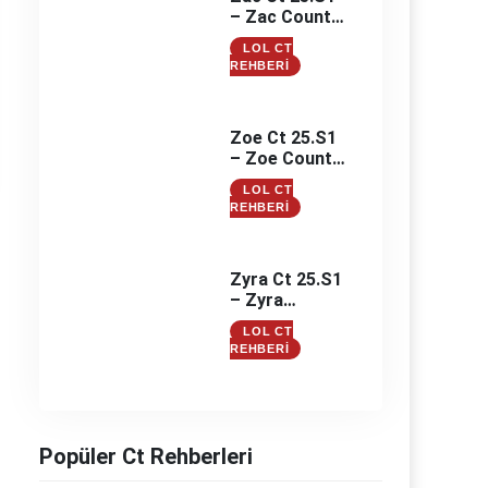
– Zac Counter
– Zac
LOL CT
Counterleri
REHBERI
Zoe Ct 25.S1
– Zoe Counter
– Zoe
LOL CT
Counterleri
REHBERI
Zyra Ct 25.S1
– Zyra
Counter –
LOL CT
Zyra
REHBERI
Counterleri
Popüler Ct Rehberleri