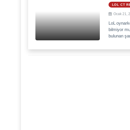
LOL CT R
Ocak 21, 
LoL oynark
bilmiyor mu
bulunan şam