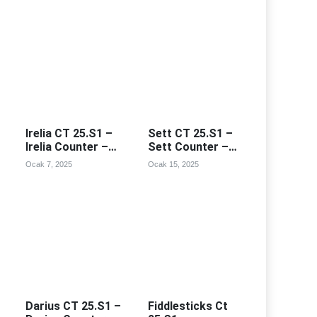
Irelia CT 25.S1 –
Sett CT 25.S1 –
Irelia Counter –
Sett Counter –
Irealia Counterleri
Sett Counterleri
Ocak 7, 2025
Ocak 15, 2025
Darius CT 25.S1 –
Fiddlesticks Ct