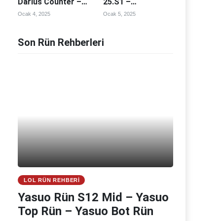
Darius Counter –
25.S1 –
Darius Counterleri
Fiddlesticks
Ocak 4, 2025
Ocak 5, 2025
Counter –
Fiddlesticks
Counterleri
Son Rün Rehberleri
LOL RÜN REHBERI
Yasuo Rün S12 Mid – Yasuo
Top Rün – Yasuo Bot Rün