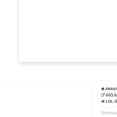
ANAS
GIZLI
LOL Ü
Sihirdar