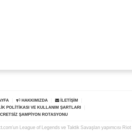
AYFA
HAKKIMIZDA
İLETIŞIM
LIK POLITIKASI VE KULLANIM ŞARTLARI
CRETSIZ ŞAMPIYON ROTASYONU
ct.com'un League of Legends ve Taktik Savaşları yapımcısı Rio