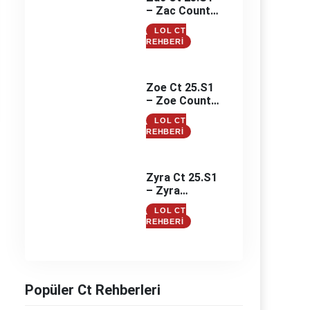
– Zac Counter
– Zac
LOL CT
Counterleri
REHBERI
Zoe Ct 25.S1
– Zoe Counter
– Zoe
LOL CT
Counterleri
REHBERI
Zyra Ct 25.S1
– Zyra
Counter –
LOL CT
Zyra
REHBERI
Counterleri
Popüler Ct Rehberleri