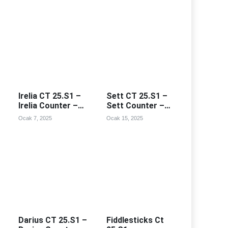
Irelia CT 25.S1 –
Sett CT 25.S1 –
Irelia Counter –
Sett Counter –
Irealia Counterleri
Sett Counterleri
Ocak 7, 2025
Ocak 15, 2025
Darius CT 25.S1 –
Fiddlesticks Ct