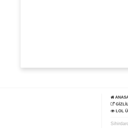
ANAS
GIZLI
LOL Ü
Sihirdar