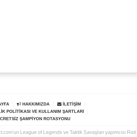
AYFA
HAKKIMIZDA
İLETIŞIM
LIK POLITIKASI VE KULLANIM ŞARTLARI
CRETSIZ ŞAMPIYON ROTASYONU
ct.com'un League of Legends ve Taktik Savaşları yapımcısı Rio