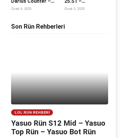
Darius Counter –
25.S1 –
Darius Counterleri
Fiddlesticks
Ocak 4, 2025
Ocak 5, 2025
Counter –
Fiddlesticks
Counterleri
Son Rün Rehberleri
LOL RÜN REHBERI
Yasuo Rün S12 Mid – Yasuo
Top Rün – Yasuo Bot Rün