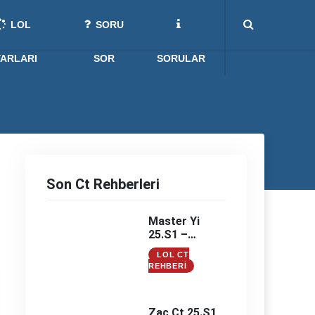
LOL
SORU
YARLARI
SOR
SORULAR
Son Ct Rehberleri
Master Yi
25.S1 –
Master Yi
LOL CT
Counter –
REHBERI
Master Yi
Counterleri
Zac Ct 25.S1