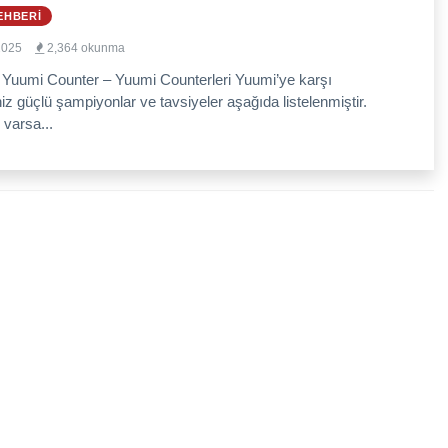
EHBERI
2025
2,364 okunma
 Yuumi Counter – Yuumi Counterleri Yuumi’ye karşı
niz güçlü şampiyonlar ve tavsiyeler aşağıda listelenmiştir.
 varsa...