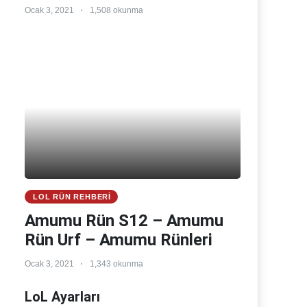
Ocak 3, 2021
1,508 okunma
LOL RÜN REHBERI
Amumu Rün S12 – Amumu
Rün Urf – Amumu Rünleri
Ocak 3, 2021
1,343 okunma
LoL Ayarları