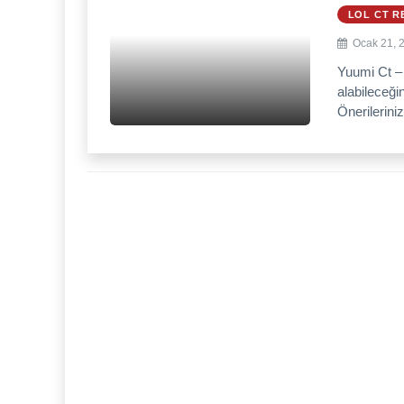
LOL CT R
Ocak 21, 
Yuumi Ct –
alabileceği
Önerileriniz