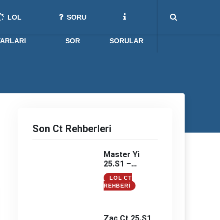
LOL
SORU
YARLARI
SOR
SORULAR
Son Ct Rehberleri
Master Yi
25.S1 –
Master Yi
LOL CT
Counter –
REHBERI
Master Yi
Counterleri
Zac Ct 25.S1