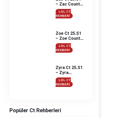
– Zac Counter
– Zac
LOL CT
Counterleri
REHBERI
Zoe Ct 25.S1
– Zoe Counter
– Zoe
LOL CT
Counterleri
REHBERI
Zyra Ct 25.S1
– Zyra
Counter –
LOL CT
Zyra
REHBERI
Counterleri
Popüler Ct Rehberleri