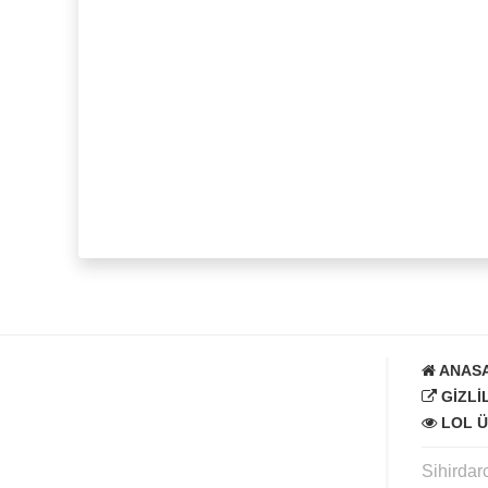
ANAS
GIZLI
LOL Ü
Sihirdar