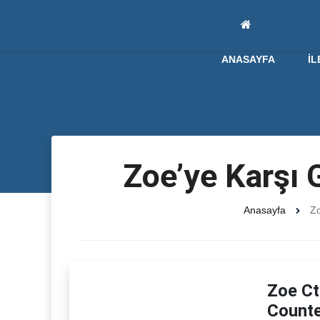
ANASAYFA
İL
Zoe’ye Karşı 
Anasayfa
Zo
Zoe Ct
Counte