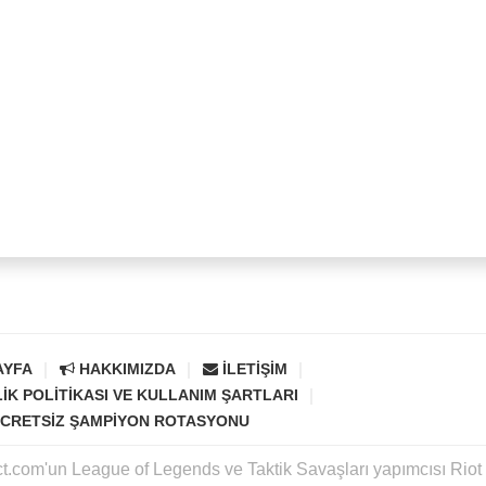
AYFA
HAKKIMIZDA
İLETIŞIM
LIK POLITIKASI VE KULLANIM ŞARTLARI
CRETSIZ ŞAMPIYON ROTASYONU
ct.com'un League of Legends ve Taktik Savaşları yapımcısı Rio