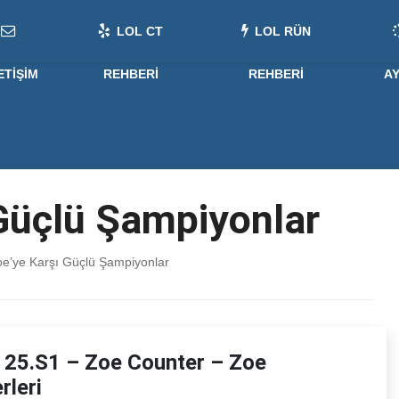
LOL CT
LOL RÜN
ETIŞIM
REHBERI
REHBERI
A
Güçlü Şampiyonlar
e’ye Karşı Güçlü Şampiyonlar
 25.S1 – Zoe Counter – Zoe
rleri