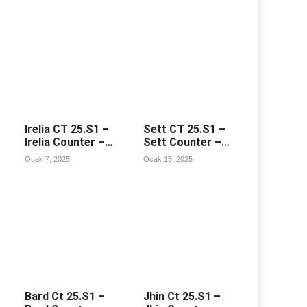
Irelia CT 25.S1 –
Sett CT 25.S1 –
Irelia Counter –
Sett Counter –
Irealia Counterleri
Sett Counterleri
Ocak 7, 2025
Ocak 15, 2025
Bard Ct 25.S1 –
Jhin Ct 25.S1 –