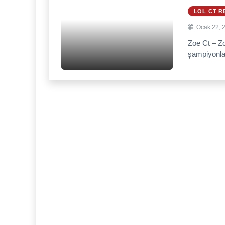
LOL CT R
Ocak 22, 
Zoe Ct – Zo
şampiyonlar