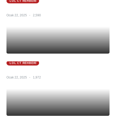
LOL CT REHBERI
Zoe Ct 25.S1 – Zoe Counter – Zoe Counterleri
Ocak 22, 2025
2,590
LOL CT REHBERI
Zyra Ct 25.S1 – Zyra Counter – Zyra Counterleri
Ocak 22, 2025
1,972