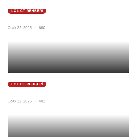
LOL CT REHBERI
Zed CT 25.S1 – Zed Counter – Zed Counterleri
Ocak 22, 2025
680
LOL CT REHBERI
Zeri CT 25.S1 – Zeri Counter – Zeri Counterlerı
Ocak 22, 2025
402