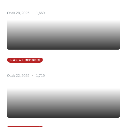
Master Yi 25.S1 – Master Yi Counter – Master Yi
Counterleri
Ocak 28, 2025
1,669
LOL CT REHBERI
Zac Ct 25.S1 – Zac Counter – Zac Counterleri
Ocak 22, 2025
1,719