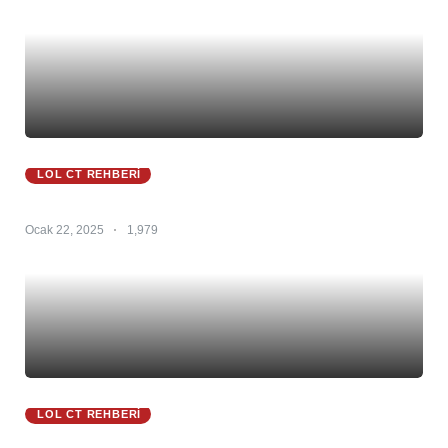
LOL CT REHBERI
Zyra Ct 25.S1 – Zyra Counter – Zyra Counterleri
Ocak 22, 2025
1,979
LOL CT REHBERI
Zed CT 25.S1 – Zed Counter – Zed Counterleri