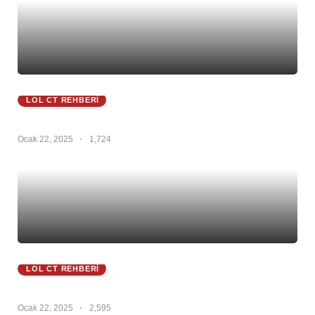
LOL CT REHBERI
Zac Ct 25.S1 – Zac Counter – Zac Counterleri
Ocak 22, 2025
1,724
LOL CT REHBERI
Zoe Ct 25.S1 – Zoe Counter – Zoe Counterleri
Ocak 22, 2025
2,595