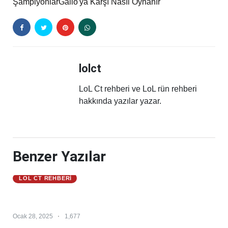
Şampiyonlar
Galio'ya Karşı Nasıl Oynanır
lolct
LoL Ct rehberi ve LoL rün rehberi
hakkında yazılar yazar.
Benzer Yazılar
LOL CT REHBERI
Master Yi 25.S1 – Master Yi Counter – Master Yi
Counterleri
Ocak 28, 2025
1,677