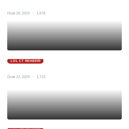
Master Yi 25.S1 – Master Yi Counter – Master Yi
Counterleri
Ocak 28, 2025
1,676
LOL CT REHBERI
Zac Ct 25.S1 – Zac Counter – Zac Counterleri
Ocak 22, 2025
1,723