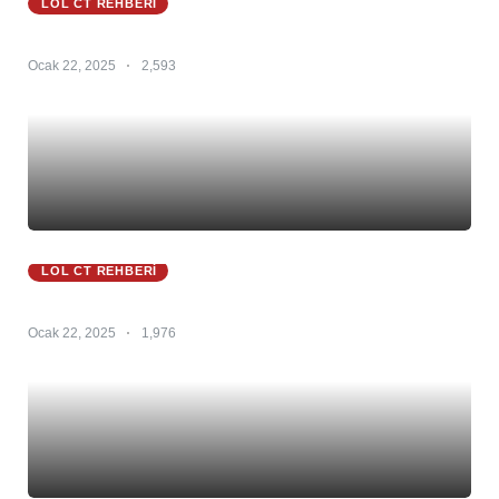
LOL CT REHBERI
Zoe Ct 25.S1 – Zoe Counter – Zoe Counterleri
Ocak 22, 2025
2,593
LOL CT REHBERI
Zyra Ct 25.S1 – Zyra Counter – Zyra Counterleri
Ocak 22, 2025
1,976