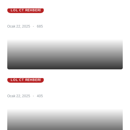
LOL CT REHBERI
Zed CT 25.S1 – Zed Counter – Zed Counterleri
Ocak 22, 2025
685
LOL CT REHBERI
Zeri CT 25.S1 – Zeri Counter – Zeri Counterlerı
Ocak 22, 2025
405