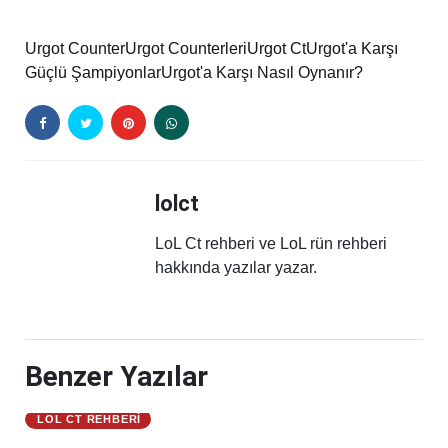
Urgot Counter
Urgot Counterleri
Urgot Ct
Urgot'a Karşı
Güçlü Şampiyonlar
Urgot'a Karşı Nasıl Oynanır?
lolct
LoL Ct rehberi ve LoL rün rehberi
hakkında yazılar yazar.
Benzer Yazılar
LOL CT REHBERI