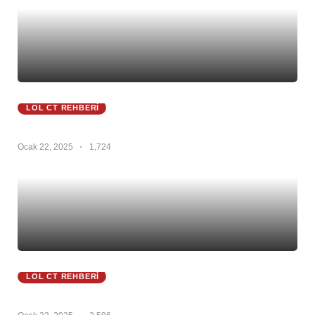
LOL CT REHBERI
Zac Ct 25.S1 – Zac Counter – Zac Counterleri
Ocak 22, 2025
1,724
LOL CT REHBERI
Zoe Ct 25.S1 – Zoe Counter – Zoe Counterleri