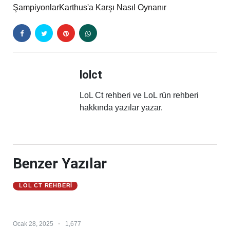
Şampiyonlar
Karthus'a Karşı Nasıl Oynanır
lolct
LoL Ct rehberi ve LoL rün rehberi
hakkında yazılar yazar.
Benzer Yazılar
LOL CT REHBERI
Master Yi 25.S1 – Master Yi Counter – Master Yi
Counterleri
Ocak 28, 2025
1,677