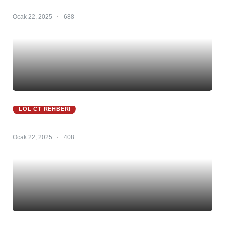
Zed CT 25.S1 – Zed Counter – Zed Counterleri
Ocak 22, 2025
688
LOL CT REHBERI
Zeri CT 25.S1 – Zeri Counter – Zeri Counterlerı
Ocak 22, 2025
408