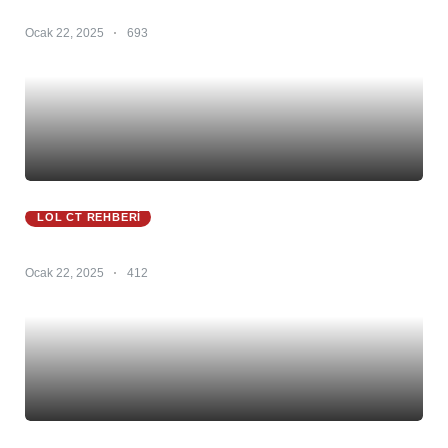
Zed CT 25.S1 – Zed Counter – Zed Counterleri
Ocak 22, 2025
693
LOL CT REHBERI
Zeri CT 25.S1 – Zeri Counter – Zeri Counterlerı
Ocak 22, 2025
412