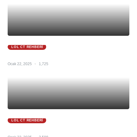
LOL CT REHBERI
Zac Ct 25.S1 – Zac Counter – Zac Counterleri
Ocak 22, 2025
1,725
LOL CT REHBERI
Zoe Ct 25.S1 – Zoe Counter – Zoe Counterleri