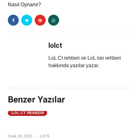
Nasıl Oynanır?
lolct
LoL Ct rehberi ve LoL rün rehberi
hakkında yazılar yazar.
Benzer Yazılar
LOL CT REHBERI
Master Yi 25.S1 – Master Yi Counter – Master Yi
Counterleri
Ocak 28, 2025
1,679