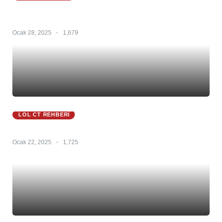
Master Yi 25.S1 – Master Yi Counter – Master Yi
Counterleri
Ocak 28, 2025
1,679
LOL CT REHBERI
Zac Ct 25.S1 – Zac Counter – Zac Counterleri
Ocak 22, 2025
1,725