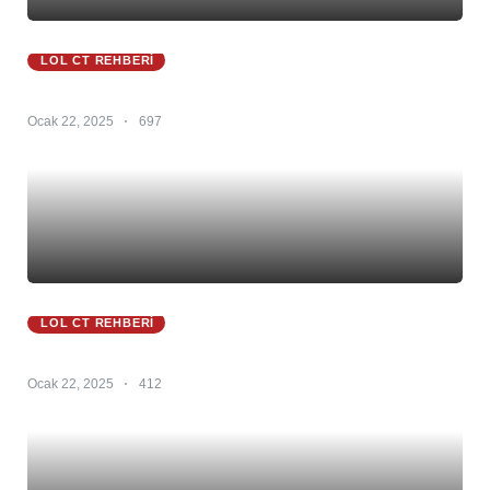
LOL CT REHBERI
Zed CT 25.S1 – Zed Counter – Zed Counterleri
Ocak 22, 2025
697
LOL CT REHBERI
Zeri CT 25.S1 – Zeri Counter – Zeri Counterlerı
Ocak 22, 2025
412