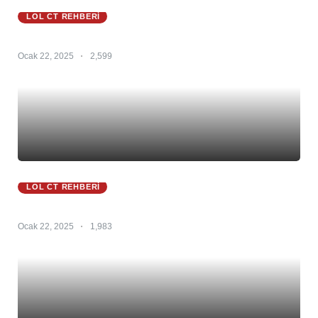
LOL CT REHBERI
Zoe Ct 25.S1 – Zoe Counter – Zoe Counterleri
Ocak 22, 2025
2,599
LOL CT REHBERI
Zyra Ct 25.S1 – Zyra Counter – Zyra Counterleri
Ocak 22, 2025
1,983