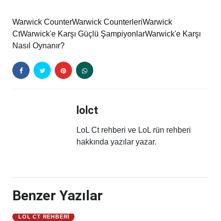
Warwick Counter
Warwick Counterleri
Warwick
Ct
Warwick'e Karşı Güçlü Şampiyonlar
Warwick'e Karşı
Nasıl Oynanır?
lolct
LoL Ct rehberi ve LoL rün rehberi
hakkında yazılar yazar.
Benzer Yazılar
LOL CT REHBERI