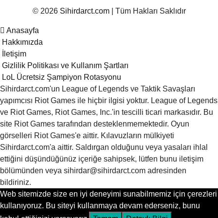
© 2026
Sihirdarct.com
| Tüm Hakları Saklıdır
Anasayfa
Hakkımızda
İletişim
Gizlilik Politikası ve Kullanım Şartları
LoL Ücretsiz Şampiyon Rotasyonu
Sihirdarct.com'un League of Legends ve Taktik Savaşları
yapımcısı Riot Games ile hiçbir ilgisi yoktur. League of Legends
ve Riot Games, Riot Games, Inc.'in tescilli ticari markasıdır. Bu
site Riot Games tarafından desteklenmemektedir. Oyun
görselleri Riot Games'e aittir. Kılavuzların mülkiyeti
Sihirdarct.com'a aittir. Saldırgan olduğunu veya yasaları ihlal
ettiğini düşündüğünüz içeriğe sahipsek, lütfen bunu iletişim
bölümünden veya sihirdar@sihirdarct.com adresinden
bildiriniz.
Web sitemizde size en iyi deneyimi sunabilmemiz için çerezleri
kullanıyoruz. Bu siteyi kullanmaya devam ederseniz, bunu