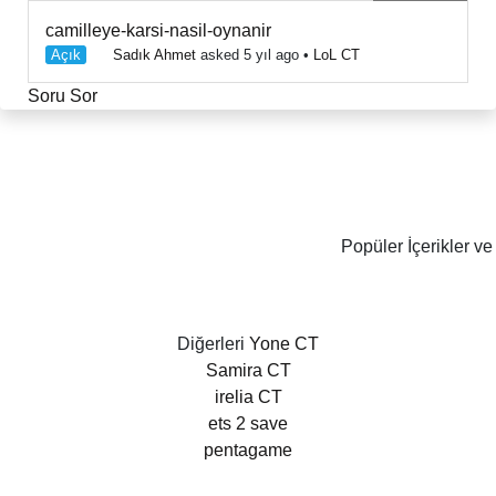
camilleye-karsi-nasil-oynanir
Açık
Sadık Ahmet
asked 5 yıl ago
•
LoL CT
Soru Sor
Popüler İçerikler ve
Diğerleri
Yone CT
Samira CT
irelia CT
ets 2 save
pentagame